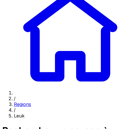
/
Regions
/
Leuk